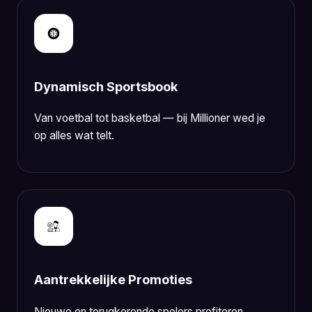
Dynamisch Sportsbook
Van voetbal tot basketbal — bij Millioner wed je
op alles wat telt.
Aantrekkelijke Promoties
Nieuwe en terugkerende spelers profiteren