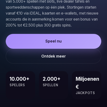
van 5.000+ spellen met slots, live dealer tafels en
sportweddenschappen op één plek. Stortingen starten
vanaf €10 via iDEAL, kaarten en e-wallets, met nieuwe
accounts die in aanmerking komen voor een bonus van
200% tot €2.500 plus 300 gratis spins.
Speel nu
Ontdek meer
10.000+
2.000+
Miljoenen
SPELERS
SPELLEN
€
JACKPOTS