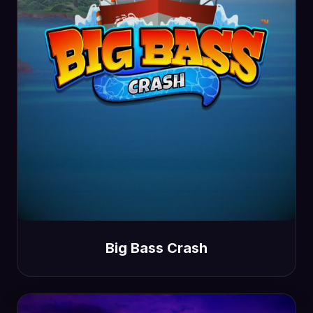
Big Bass Crash