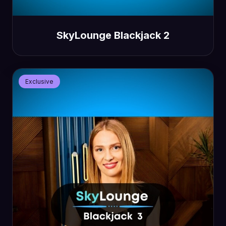
SkyLounge Blackjack 2
Exclusive