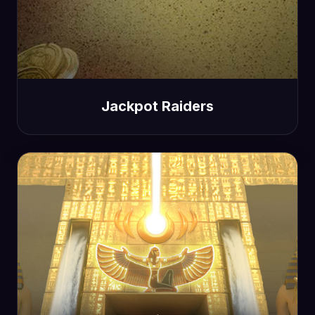
Jackpot Raiders