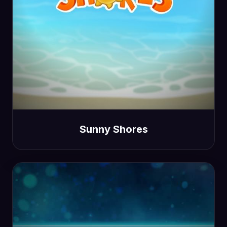
Sunny Shores