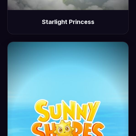
Starlight Princess