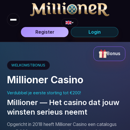
Register
Login
Bonus
WELKOMSTBONUS
Millioner Casino
Verdubbel je eerste storting tot €200!
Millioner — Het casino dat jouw
winsten serieus neemt
Opgericht in 2018 heeft Millioner Casino een catalogus