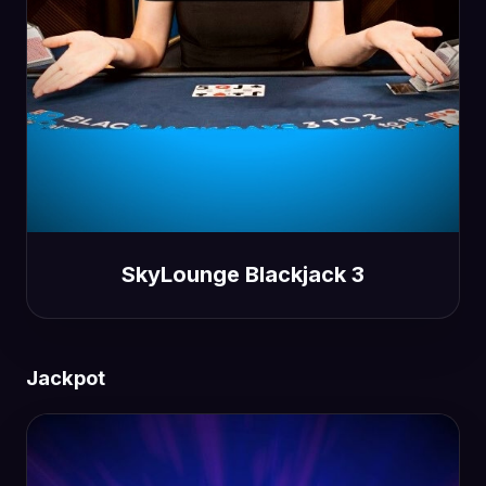
SkyLounge Blackjack 3
Jackpot