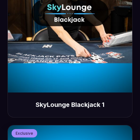
SkyLounge Blackjack 1
Exclusive