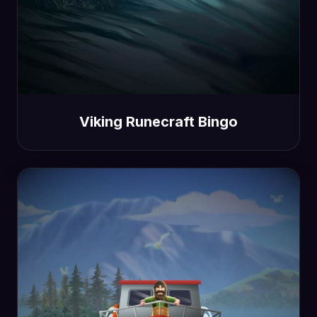
Viking Runecraft Bingo