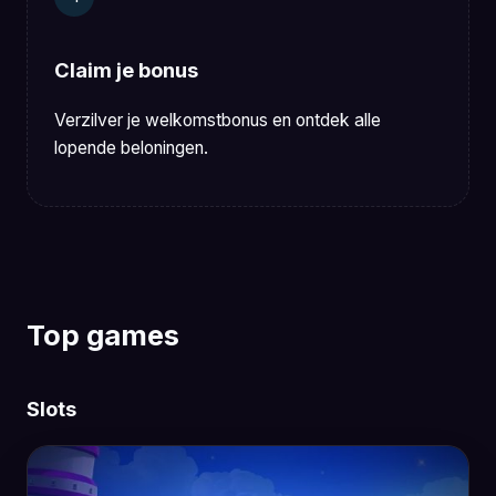
Claim je bonus
Verzilver je welkomstbonus en ontdek alle
lopende beloningen.
Top games
Slots